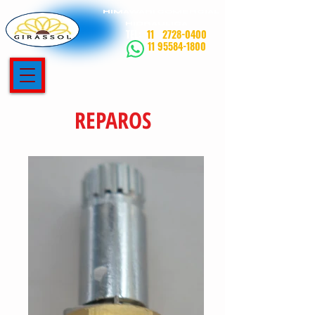
HIMAWARI COMERCIAL
HIDRAULICA
TEL:
11
2728-0400
11 95584-1800
REPAROS